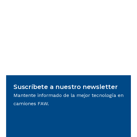
impulso para la seguridad y eficiencia
Telemetría en flotas: mejora seguridad, eficiencia
y cumplimiento normativo en el transporte de
carga. ¡Actúa desde hoy!
Equipo FAW
Suscríbete a nuestro newsletter
Mantente informado de la mejor tecnología en
camiones FAW.