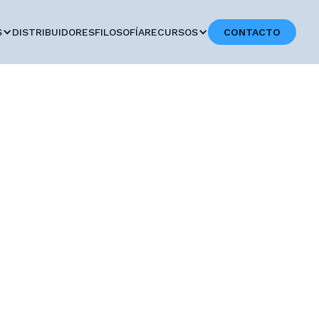
S
DISTRIBUIDORES
FILOSOFÍA
RECURSOS
CONTACTO
UEDA
ilómetro