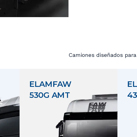
Camiones diseñados para 
ELAMFAW
E
530G AMT
4