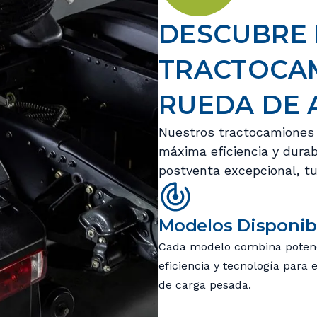
DESCUBRE 
TRACTOCA
RUEDA DE 
Nuestros tractocamiones 
máxima eficiencia y durab
postventa excepcional, t
Modelos Disponib
Cada modelo combina potenc
eficiencia y tecnología para 
de carga pesada.