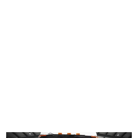
llevar tu operación al siguiente nivel.
DESCARGAR FICHA TÉCNICA
SOLICITA TU COTIZACIÓN
Motor
Potencia
6 cilindros - 12.52 L
560 hp @1,800 rpm
Torque
Tecnología
1,918 lb/ft @1200 rpm
Euro VI