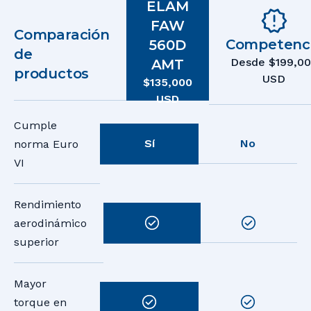
ELAM
FAW
Comparación
Competenc
560D
de
Desde $199,0
AMT
productos
USD
$135,000
USD
Cumple
Sí
No
norma Euro
VI
Rendimiento
aerodinámico
superior
Mayor
torque en