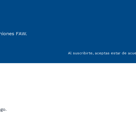
miones FAW.
Al suscribirte, aceptas estar de ac
Hgo.