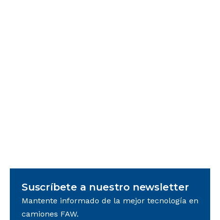
Normativas y Emisiones
Prórroga SAT: Carta Porte 2.0 y la
transición a la versión 3.0
Prórroga SAT: qué implica la convivencia 2.0-3.0
de la Carta Porte, fechas, sanciones y cómo
puedes migrar sin errores.
Equipo FAW
Suscríbete a nuestro newsletter
Mantente informado de la mejor tecnología en
camiones FAW.